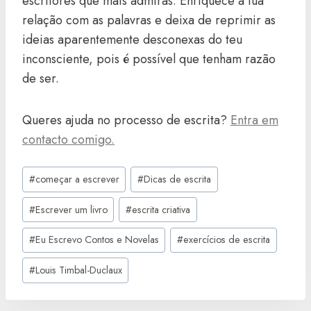
escritores que mais admiras. Enriquece a tua
relação com as palavras e deixa de reprimir as
ideias aparentemente desconexas do teu
inconsciente, pois é possível que tenham razão
de ser.
Queres ajuda no processo de escrita?
Entra em
contacto comigo.
Post
#
começar a escrever
#
Dicas de escrita
Tags:
#
Escrever um livro
#
escrita criativa
#
Eu Escrevo Contos e Novelas
#
exercícios de escrita
#
Louis Timbal-Duclaux