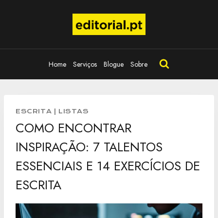
Skip
to
content
Home
Serviços
Blogue
Sobre
ESCRITA
|
LISTAS
COMO ENCONTRAR
INSPIRAÇÃO: 7 TALENTOS
ESSENCIAIS E 14 EXERCÍCIOS DE
ESCRITA