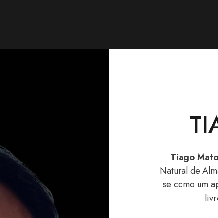
T
Tiago Matos
Natural de Alm
se como um ap
liv