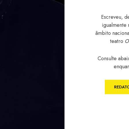
Escreveu, d
igualmente 
âmbito naciona
teatro
O
Consulte abai
enquan
REDATO