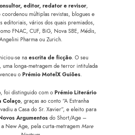
onsultor, editor, redator e revisor
,
 coordenou múltiplas revistas, blogues e
s editoriais, vários dos quais premiados,
 como FNAC, CUF, BiG, Nova SBE, Médis,
Angelini Pharma ou Zurich.
niciou-se na
escrita de ficção
. O seu
, uma longa-metragem de terror intitulada
 venceu o
Prémio MotelX Guiões
.
 foi distinguido com o
Prémio Literário
a Colaço
, graças ao conto “A Estranha
vadiu a Casa do Sr. Xavier”, e eleito para
Novos Argumentos
do Short/Age –
or a New Age, pela curta-metragem
Mare
Nostrum
.