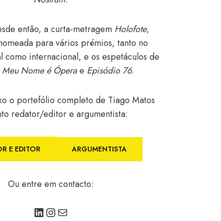
esde então, a curta-metragem
Holofote
,
nomeada para vários prémios, tanto no
l como internacional, e os espetáculos de
 Meu Nome é Ópera
e
Episódio 76
.
xo o portefólio completo de Tiago Matos
to redator/editor e argumentista:
ARGUMENTISTA
R E EDITOR
Ou entre em contacto:
LinkedIn
Instagram
Mail