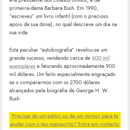
era presidente dos Estados Unidos, e da
primeira-dama Barbara Bush. Em 1990,
“escreveu” um livro infantil (com o precioso
apoio da sua dona), no qual descreve um dia na
sua vida.
Esta peculiar “autobiografia” revelou-se um
grande sucesso, vendendo cerca de
400 mil
exemplares
e faturando aproximadamente 900
mil dólares. Um feito especialmente engraçado
se o compararmos com os 2700 dólares
alcançados pela biografia de George H. W.
Bush.
Precisas de um editor ou de um revisor para te
ajudar com o teu manuscrito? Entra em contacto.