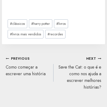
Post
#
clássicos
#
harry potter
#
livros
Tags:
#
livros mais vendidos
#
recordes
NAVEGAÇÃO
PREVIOUS
NEXT
DE
Como começar a
Save the Cat: o que é e
ARTIGOS
escrever uma história
como nos ajuda a
escrever melhores
histórias?