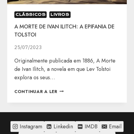
CLÁSSICOS
LIVROS
A MORTE DE IVAN ILITCH: A EPIFANIA DE
TOLSTOI
25/07/2023
Originalmente publicada em 1886, A Morte
de Ivan Ilitch, a novela em que Lev Tolstoi
explora os seus…
A
CONTINUAR A LER
MORTE
DE
IVAN
ILITCH:
A
Instagram
Linkedin
IMDB
Email
EPIFANIA